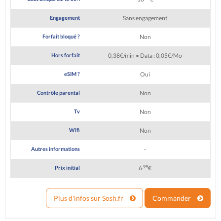
Engagement
Sans engagement
Forfait bloqué ?
Non
Hors forfait
0,38€/min • Data : 0,05€/Mo
eSIM ?
Oui
Contrôle parental
Non
Tv
Non
Wifi
Non
Autres informations
-
,99
Prix initial
6
€
Plus d'infos sur Sosh.fr
Commander