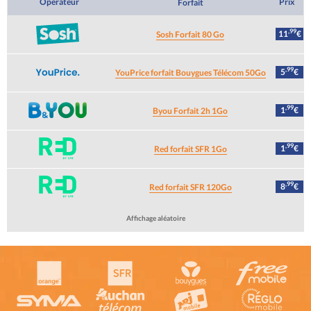
Opérateur
Prix
Forfait
,99
11
€
Sosh Forfait 80 Go
,99
5
€
YouPrice forfait Bouygues Télécom 50Go
,99
1
€
Byou Forfait 2h 1Go
,99
1
€
Red forfait SFR 1Go
,99
8
€
Red forfait SFR 120Go
Affichage aléatoire