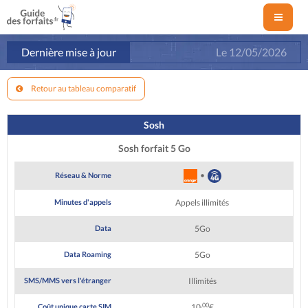
Dernière mise à jour
Le
12/05/2026
Retour au tableau comparatif
Sosh
Sosh forfait 5 Go
•
Réseau & Norme
Minutes d'appels
Appels illimités
Data
5Go
Data Roaming
5Go
SMS/MMS vers l'étranger
Illimités
,00
Coût unique carte SIM
10
€