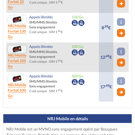
Forfait 20
,00
Coût unique : SIM 1
€
Go
Appels illimités
120 Go
SMS/MMS illimités
NRJ Mobile
,99
Sans engagement
8
€
Forfait 130
,00
Coût unique : SIM 1
€
Go
Appels illimités
200 Go
SMS/MMS illimités
NRJ Mobile
,49
Sans engagement
12
€
Forfait 200
,00
Coût unique : SIM 1
€
Go
Appels illimités
500 Go
SMS/MMS illimités
NRJ Mobile
,49
Sans engagement
17
€
Forfait 500
,00
Coût unique : SIM 1
€
Go
NRJ Mobile en détails
NRJ Mobile est un MVNO sans engagement opéré par Bouygues