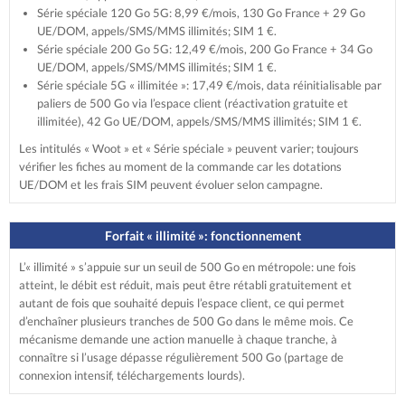
Série spéciale 120 Go 5G: 8,99 €/mois, 130 Go France + 29 Go
UE/DOM, appels/SMS/MMS illimités; SIM 1 €.
Série spéciale 200 Go 5G: 12,49 €/mois, 200 Go France + 34 Go
UE/DOM, appels/SMS/MMS illimités; SIM 1 €.
Série spéciale 5G « illimitée »: 17,49 €/mois, data réinitialisable par
paliers de 500 Go via l’espace client (réactivation gratuite et
illimitée), 42 Go UE/DOM, appels/SMS/MMS illimités; SIM 1 €.
Les intitulés « Woot » et « Série spéciale » peuvent varier; toujours
vérifier les fiches au moment de la commande car les dotations
UE/DOM et les frais SIM peuvent évoluer selon campagne.
Forfait « illimité »: fonctionnement
L’« illimité » s’appuie sur un seuil de 500 Go en métropole: une fois
atteint, le débit est réduit, mais peut être rétabli gratuitement et
autant de fois que souhaité depuis l’espace client, ce qui permet
d’enchaîner plusieurs tranches de 500 Go dans le même mois. Ce
mécanisme demande une action manuelle à chaque tranche, à
connaître si l’usage dépasse régulièrement 500 Go (partage de
connexion intensif, téléchargements lourds).