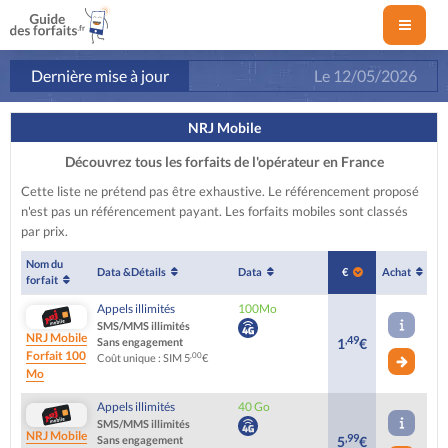
Dernière mise à jour
Le
12/05/2026
NRJ Mobile
Découvrez tous les forfaits de l'opérateur en France
Cette liste ne prétend pas être exhaustive. Le référencement proposé
n'est pas un référencement payant. Les forfaits mobiles sont classés
par prix.
Nom du
Data &
Détails
Data
€
Achat
forfait
Appels illimités
100Mo
SMS/MMS illimités
NRJ Mobile
,49
Sans engagement
1
€
Forfait 100
,00
Coût unique : SIM 5
€
Mo
Appels illimités
40 Go
SMS/MMS illimités
NRJ Mobile
,99
Sans engagement
5
€