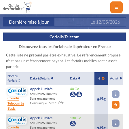
Dernière mise à jour
Le
12/05/2026
Coriolis Telecom
Découvrez tous les forfaits de l'opérateur en France
Cette liste ne prétend pas être exhaustive. Le référencement proposé
n'est pas un référencement payant. Les forfaits mobiles sont classés
par prix.
Nom du
Data &
Détails
Data
€
Achat
forfait
Appels illimités
40 Go
SMS/MMS illimités
Coriolis
Sans engagement
,99
5
€
,00
Telecom
Le
Coût unique : SIM 10
€
Basic
Appels illimités
130 Go
SMS/MMS illimités
Coriolis
Sans engagement
,99
7
€