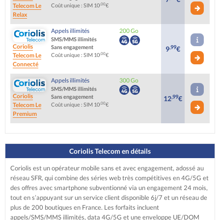
,00
Telecom
Le
Coût unique : SIM 10
€
Relax
Appels illimités
200 Go
SMS/MMS illimités
Coriolis
Sans engagement
,99
9
€
,00
Telecom
Le
Coût unique : SIM 10
€
Connecté
Appels illimités
300 Go
SMS/MMS illimités
Coriolis
Sans engagement
,99
12
€
,00
Telecom
Le
Coût unique : SIM 10
€
Premium
Coriolis Telecom en détails
Coriolis est un opérateur mobile sans et avec engagement, adossé au
réseau SFR, qui combine des séries web très compétitives en 4G/5G et
des offres avec smartphone subventionné via un engagement 24 mois,
tout en s’appuyant sur un service client disponible 6j/7 et un réseau de
plus de 200 boutiques en France. Les forfaits incluent
appels/SMS/MMS illimités, data 4G/5G et une enveloppe UE/DOM