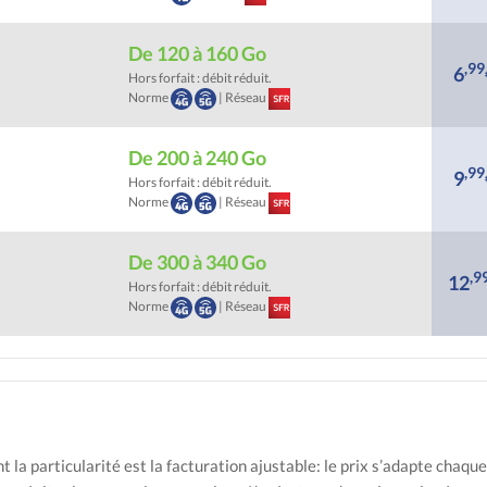
De 120 à 160 Go
,99
6
Hors forfait : débit réduit.
Norme
| Réseau
De 200 à 240 Go
,99
9
Hors forfait : débit réduit.
Norme
| Réseau
De 300 à 340 Go
,9
12
Hors forfait : débit réduit.
Norme
| Réseau
 la particularité est la facturation ajustable: le prix s’adapte chaq