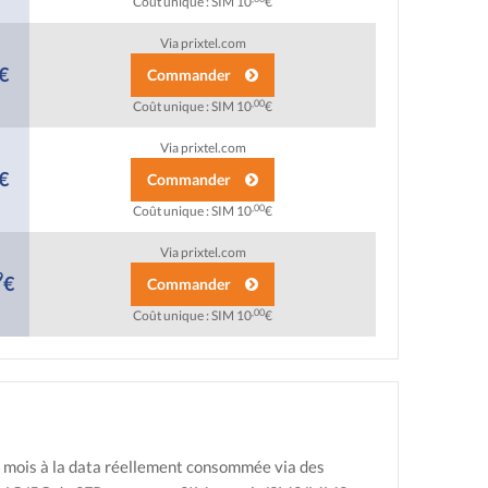
Coût unique : SIM 10
€
Via prixtel.com
€
Commander
,00
Coût unique : SIM 10
€
Via prixtel.com
€
Commander
,00
Coût unique : SIM 10
€
Via prixtel.com
9
€
Commander
,00
Coût unique : SIM 10
€
ue mois à la data réellement consommée via des