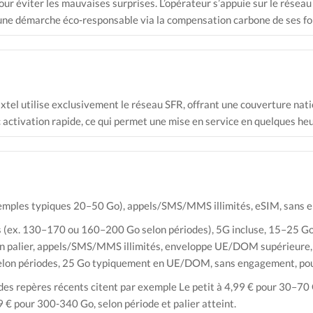
e pour éviter les mauvaises surprises. L’opérateur s’appuie sur le r
ne démarche éco‑responsable via la compensation carbone de ses for
xtel utilise exclusivement le réseau SFR, offrant une couverture nati
 activation rapide, ce qui permet une mise en service en quelques he
xemples typiques 20–50 Go), appels/SMS/MMS illimités, eSIM, sans e
es (ex. 130–170 ou 160–200 Go selon périodes), 5G incluse, 15–25 G
 palier, appels/SMS/MMS illimités, enveloppe UE/DOM supérieure, p
elon périodes, 25 Go typiquement en UE/DOM, sans engagement, po
; des repères récents citent par exemple Le petit à 4,99 € pour 30–7
€ pour 300-340 Go, selon période et palier atteint.