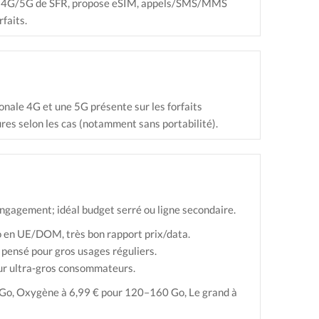
éseau 4G/5G de SFR, propose eSIM, appels/SMS/MMS
faits.
onale 4G et une 5G présente sur les forfaits
ures selon les cas (notamment sans portabilité).
ngagement; idéal budget serré ou ligne secondaire.
o en UE/DOM, très bon rapport prix/data.
ensé pour gros usages réguliers.
ur ultra‑gros consommateurs.
0 Go, Oxygène à 6,99 € pour 120–160 Go, Le grand à