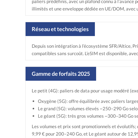
paliers prédéfinis, avec un plafond connu à l’avanc
illimités et une enveloppe dédiée en UE/DOM, avec u
Réseau et technologies
Depuis son intégration à l’écosystème SFR/Altice, Pri
compatibles sans surcoût. L’eSIM est disponible, avec
Gamme de forfaits 2025
Le petit (4G): paliers de data pour usage modéré (e
Oxygène (5G): offre équilibrée avec paliers larg
Le grand (5G): volumes élevés ~250–290 Go selon
Le géant (5G): très gros volumes ~300–340 Go s
Les volumes et prix sont promotionnels et évolutifs
9,99 € pour 200–240 Go, et Le géant autour de 12,99 