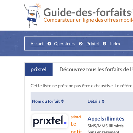
Accueil
Operateurs
Prixtel
Index
prixtel
Découvrez tous les forfaits de 
Cette liste ne prétend pas être exhaustive. Le référ
Nom du forfait
Détails
prixtel
Appels illimités
Le
SMS/MMS illimités
petit
Sans engagement