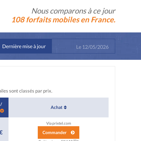
Nous comparons à ce jour
108 forfaits mobiles en France.
Dernière mise à jour
Le
12/05/2026
les sont classés par prix.
/
Achat
Via prixtel.com
€
Commander
,00