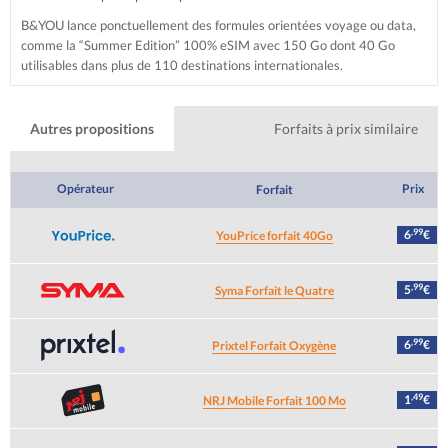
B&YOU lance ponctuellement des formules orientées voyage ou data,
comme la “Summer Edition” 100% eSIM avec 150 Go dont 40 Go
utilisables dans plus de 110 destinations internationales.
Autres propositions
Forfaits à prix similaire
Opérateur
Prix
Forfait
,99
6
€
YouPrice forfait 40Go
,99
5
€
Syma Forfait le Quatre
,99
6
€
Prixtel Forfait Oxygène
,49
1
€
NRJ Mobile Forfait 100 Mo