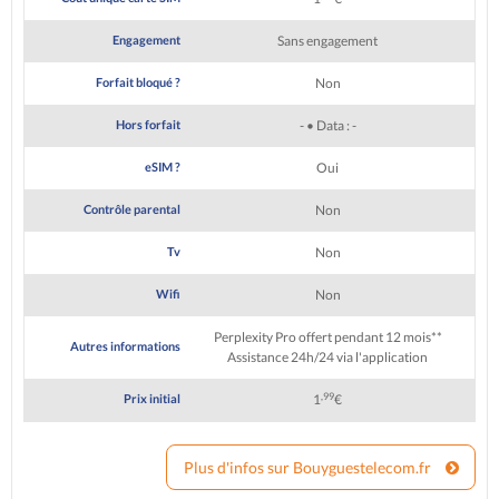
Engagement
Sans engagement
Forfait bloqué ?
Non
Hors forfait
- • Data : -
eSIM ?
Oui
Contrôle parental
Non
Tv
Non
Wifi
Non
Perplexity Pro offert pendant 12 mois**
Autres informations
Assistance 24h/24 via l'application
,99
Prix initial
1
€
Plus d'infos sur Bouyguestelecom.fr