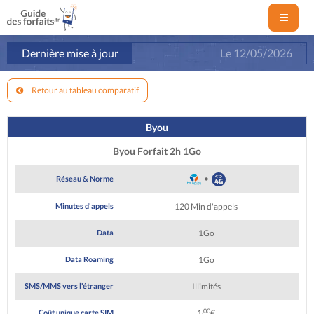
Dernière mise à jour
Le
12/05/2026
Retour au tableau comparatif
Byou
Byou Forfait 2h 1Go
•
Réseau & Norme
Minutes d'appels
120 Min d'appels
Data
1Go
Data Roaming
1Go
SMS/MMS vers l'étranger
Illimités
,00
Coût unique carte SIM
1
€