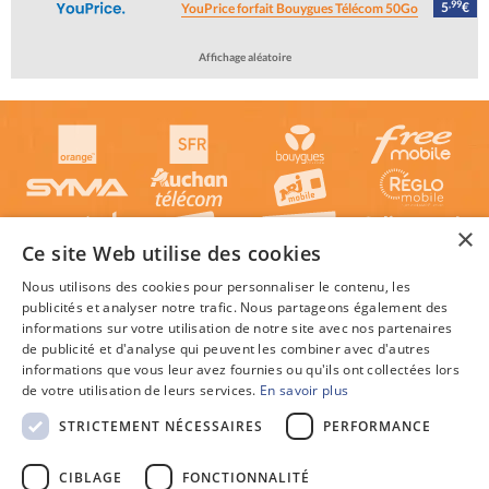
,99
5
€
YouPrice forfait Bouygues Télécom 50Go
Affichage aléatoire
×
Ce site Web utilise des cookies
Nous utilisons des cookies pour personnaliser le contenu, les
publicités et analyser notre trafic. Nous partageons également des
informations sur votre utilisation de notre site avec nos partenaires
de publicité et d'analyse qui peuvent les combiner avec d'autres
informations que vous leur avez fournies ou qu'ils ont collectées lors
de votre utilisation de leurs services.
En savoir plus
STRICTEMENT NÉCESSAIRES
PERFORMANCE
© 2026 Guide-Des-forfaits.fr : Trouver le forfait mobile le plus avantageux en France, au
meilleur prix c'est facile !
Textes et concepts protégés par copyright - Tous droits réservés.
CIBLAGE
FONCTIONNALITÉ