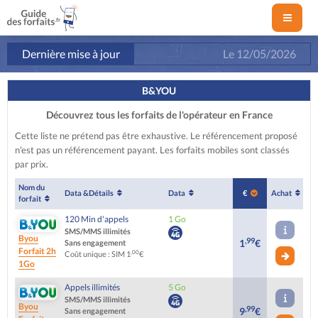
Dernière mise à jour
Le
12/05/2026
B&YOU
Découvrez tous les forfaits de l'opérateur en France
Cette liste ne prétend pas être exhaustive. Le référencement proposé
n'est pas un référencement payant. Les forfaits mobiles sont classés
par prix.
Nom du
Data &
Détails
Data
€
Achat
forfait
120 Min d'appels
1 Go
SMS/MMS illimités
Byou
,99
1
€
Sans engagement
Forfait 2h
,00
Coût unique : SIM 1
€
1Go
Appels illimités
5 Go
SMS/MMS illimités
Byou
,99
9
€
Sans engagement