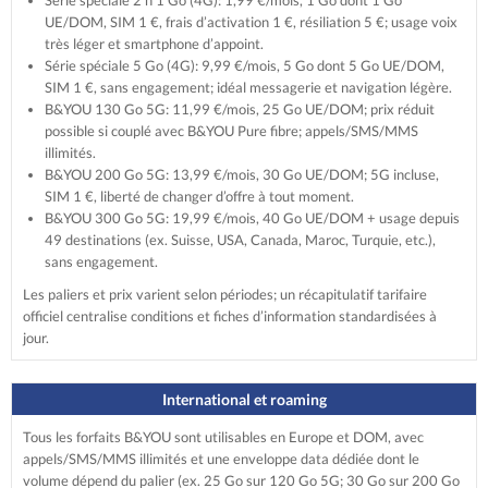
Série spéciale 2 h 1 Go (4G): 1,99 €/mois, 1 Go dont 1 Go
UE/DOM, SIM 1 €, frais d’activation 1 €, résiliation 5 €; usage voix
très léger et smartphone d’appoint.
Série spéciale 5 Go (4G): 9,99 €/mois, 5 Go dont 5 Go UE/DOM,
SIM 1 €, sans engagement; idéal messagerie et navigation légère.
B&YOU 130 Go 5G: 11,99 €/mois, 25 Go UE/DOM; prix réduit
possible si couplé avec B&YOU Pure fibre; appels/SMS/MMS
illimités.
B&YOU 200 Go 5G: 13,99 €/mois, 30 Go UE/DOM; 5G incluse,
SIM 1 €, liberté de changer d’offre à tout moment.
B&YOU 300 Go 5G: 19,99 €/mois, 40 Go UE/DOM + usage depuis
49 destinations (ex. Suisse, USA, Canada, Maroc, Turquie, etc.),
sans engagement.
Les paliers et prix varient selon périodes; un récapitulatif tarifaire
officiel centralise conditions et fiches d’information standardisées à
jour.
International et roaming
Tous les forfaits B&YOU sont utilisables en Europe et DOM, avec
appels/SMS/MMS illimités et une enveloppe data dédiée dont le
volume dépend du palier (ex. 25 Go sur 120 Go 5G; 30 Go sur 200 Go