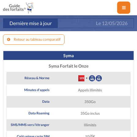
Dernière mise à jour
Le
12/05/2026
Retour au tableau comparatif
Syma
Syma Forfait le Onze
•
Réseau & Norme
Minutes d'appels
Appels illimités
Data
350Go
Data Roaming
35Go inclus
SMS/MMS vers l'étranger
Illimités
,00
Coût unique carte SIM
10
€