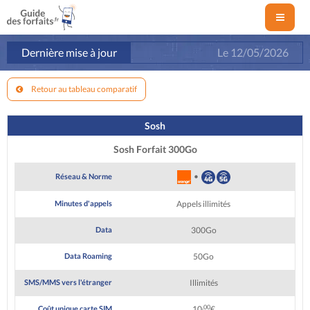
Dernière mise à jour
Le
12/05/2026
Retour au tableau comparatif
Sosh
Sosh Forfait 300Go
•
Réseau & Norme
Minutes d'appels
Appels illimités
Data
300Go
Data Roaming
50Go
SMS/MMS vers l'étranger
Illimités
,00
Coût unique carte SIM
10
€