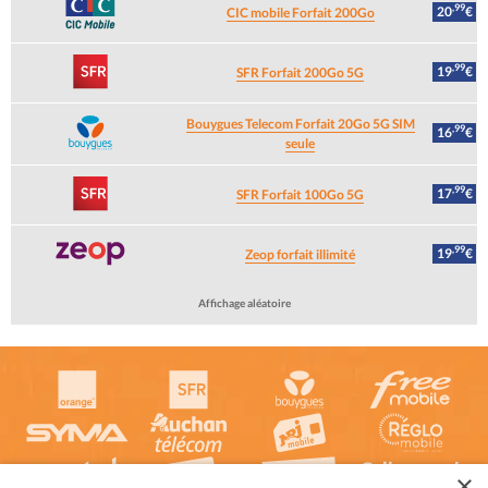
,99
20
€
CIC mobile Forfait 200Go
,99
19
€
SFR Forfait 200Go 5G
Bouygues Telecom Forfait 20Go 5G SIM
,99
16
€
seule
,99
17
€
SFR Forfait 100Go 5G
,99
19
€
Zeop forfait illimité
Affichage aléatoire
×