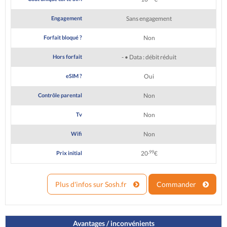
Engagement
Sans engagement
Forfait bloqué ?
Non
Hors forfait
- • Data : débit réduit
eSIM ?
Oui
Contrôle parental
Non
Tv
Non
Wifi
Non
,99
Prix initial
20
€
Plus d'infos sur Sosh.fr
Commander
Avantages / inconvénients