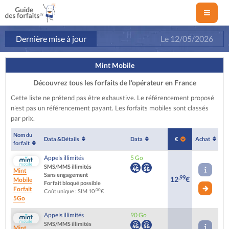
Dernière mise à jour
Le
12/05/2026
Mint Mobile
Découvrez tous les forfaits de l'opérateur en France
Cette liste ne prétend pas être exhaustive. Le référencement proposé
n'est pas un référencement payant. Les forfaits mobiles sont classés
par prix.
Nom du
Data &
Détails
Data
€
Achat
forfait
Appels illimités
5 Go
SMS/MMS illimités
Mint
Sans engagement
,99
12
€
Mobile
Forfait bloqué possible
Forfait
,00
Coût unique : SIM 10
€
5Go
Appels illimités
90 Go
SMS/MMS illimités
Mint