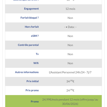
Engagement
12 mois
Forfait bloqué ?
Non
Hors forfait
- • Data : -
eSIM ?
Non
Contrôle parental
Non
Tv
Non
Wifi
Non
Autres informations
L'Assistant Personnel 24h/24 - 7j/7
,99
Prix initial
34
€
,99
Prix promo
24
€
24,99€/mois pendant 12 mois (offre jusqu'au
Promo
30/06/2026)