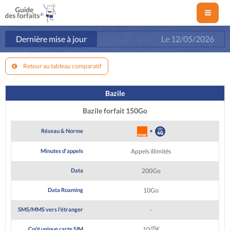
Dernière mise à jour
Le
12/05/2026
Retour au tableau comparatif
Bazile
Bazile forfait 150Go
•
Réseau & Norme
Minutes d'appels
Appels illimités
Data
200Go
Data Roaming
10Go
SMS/MMS vers l'étranger
-
,00
Coût unique carte SIM
10
€