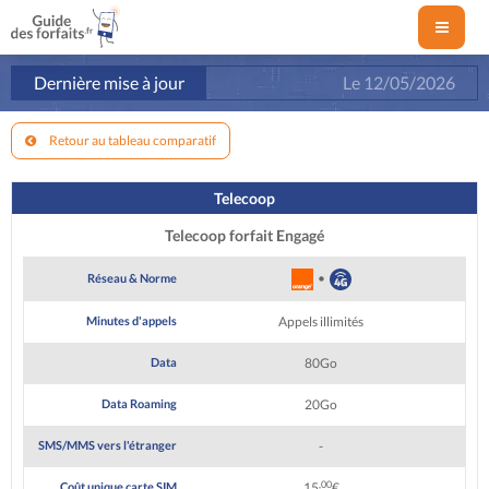
Dernière mise à jour
Le
12/05/2026
Retour au tableau comparatif
Telecoop
Telecoop forfait Engagé
•
Réseau & Norme
Minutes d'appels
Appels illimités
Data
80Go
Data Roaming
20Go
SMS/MMS vers l'étranger
-
,00
Coût unique carte SIM
15
€