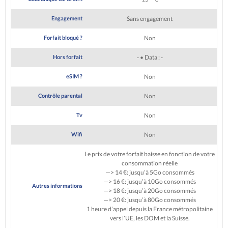
Engagement
Sans engagement
Forfait bloqué ?
Non
Hors forfait
- • Data : -
eSIM ?
Non
Contrôle parental
Non
Tv
Non
Wifi
Non
Le prix de votre forfait baisse en fonction de votre
consommation réelle
—> 14 €: jusqu’à 5Go consommés
—> 16 €: jusqu’à 10Go consommés
Autres informations
—> 18 €: jusqu’à 20Go consommés
—> 20 €: jusqu’à 80Go consommés
1 heure d’appel depuis la France métropolitaine
vers l’UE, les DOM et la Suisse.